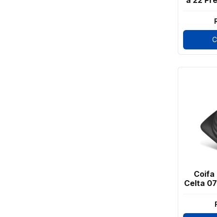
a 22 Pr
C
Coifa
Celta 07