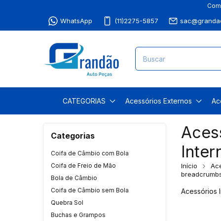
Comp
WhatsApp
(11)2275-5857
sac@grandao
CATEGORIAS
Acessórios Externos
Ac
Aces
Categorias
Inter
Coifa de Câmbio com Bola
Coifa de Freio de Mão
Início
Ace
breadcrumbs
Bola de Câmbio
Coifa de Câmbio sem Bola
Acessórios 
Quebra Sol
Buchas e Grampos