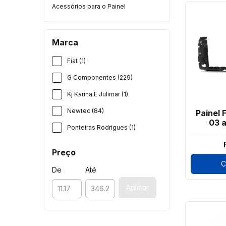
Acessórios para o Painel
Marca
Fiat (1)
G Componentes (229)
Kj Karina E Julimar (1)
Newtec (84)
Painel 
03 a
Ponteiras Rodrigues (1)
Preço
C
De
Até
Aplicar