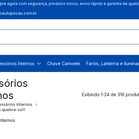
re agora com segurança, produtos novos, envio rápido e garantia de quali
autopecas.com.br
essórios Internos
Chave Canivete
Faróis, Lanterna e Ilumin
sórios
nos
Exibindo 1-24 de 316 produ
ssórios Internos
.quebra-sol1
Internos