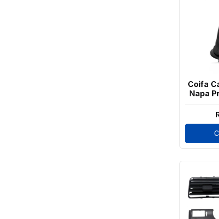
Coifa C
Napa Pr
C