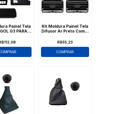
dura Painel Tela
Kit Moldura Painel Tela
 GOL G3 PARATI
Difusor Ar Preto Com 4
AVE 4 Pçs
Pçs
R$112,08
R$55,23
COMPRAR
COMPRAR