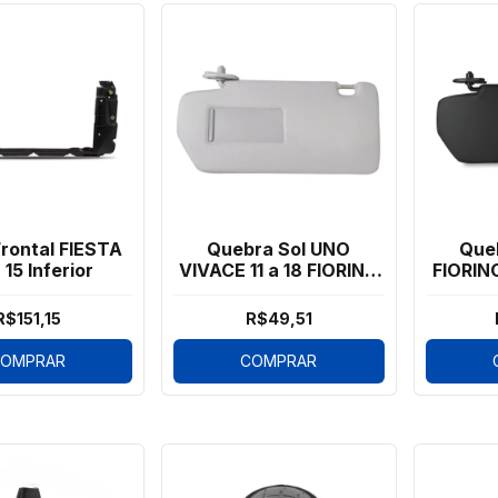
Frontal FIESTA
Quebra Sol UNO
Que
 15 Inferior
VIVACE 11 a 18 FIORINO
FIORINO
14 a 20 Espelho Esq
Bol
R$151,15
R$49,51
OMPRAR
COMPRAR