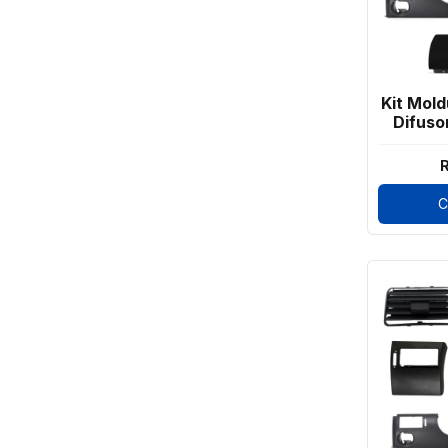
Kit Mold
Difuso
Sav
R
C