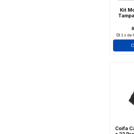
Kit M
Tampa
GOL PA
R
2
x de
C
Coifa C