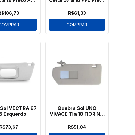
 a 19 Preto Aro
Celta 07 a 16 Pvc Preto
o Lente Croma
Lente Prata
R$106,70
R$61,33
COMPRAR
COMPRAR
 Sol VECTRA 97
Quebra Sol UNO
5 Esquerdo
VIVACE 11 a 18 FIORINO
14 a 20 Espelho Dir
R$73,67
R$51,04