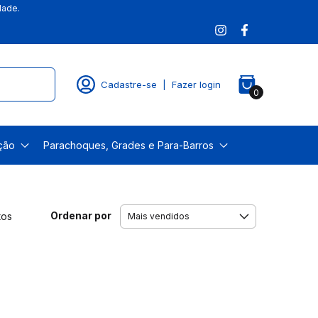
dade.
Cadastre-se
|
Fazer login
0
ação
Parachoques, Grades e Para-Barros
Ordenar por
tos