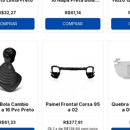
eto Linha Preto
16 Napa Preta Bola
Hb20 12
Preta
Cromad
R$32,27
R$61,14
OMPRAR
COMPRAR
 Bola Cambio
Painel Frontal Corsa 95
Quebra
 a 16 Pvc Preto
a 02
a 0
R$61,33
R$277,91
2
x de
R$138,96
sem juros