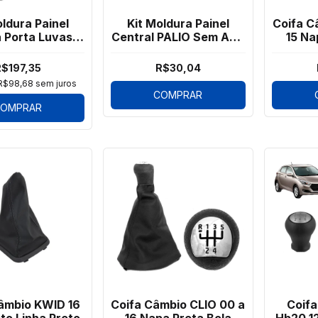
oldura Painel
Kit Moldura Painel
Coifa C
 Porta Luvas
Central PALIO Sem Ar 2
15 Na
RATI G3 2 pçs
Peças
Cinza
$197,35
R$30,04
R$98,68
sem juros
COMPRAR
OMPRAR
âmbio KWID 16
Coifa Câmbio CLIO 00 a
Coifa