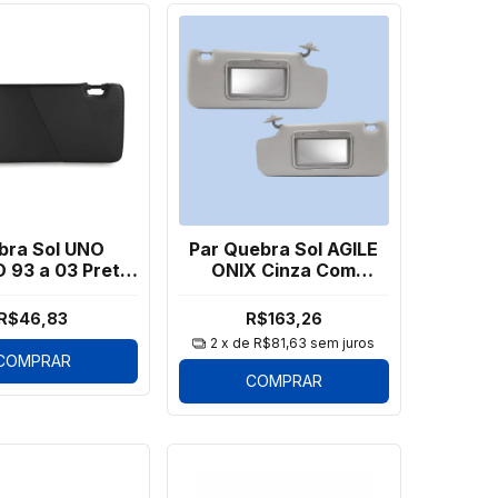
bra Sol UNO
Par Quebra Sol AGILE
 93 a 03 Preto
ONIX Cinza Com
sa Esquerdo
Espelho
R$46,83
R$163,26
2
x de
R$81,63
sem juros
COMPRAR
COMPRAR